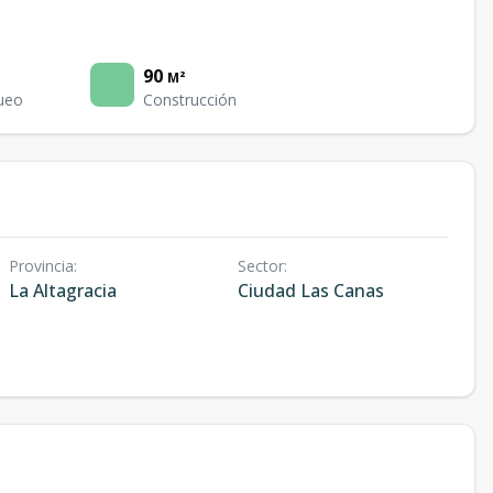
90
M²
ueo
Construcción
Provincia
:
Sector
:
La Altagracia
Ciudad Las Canas