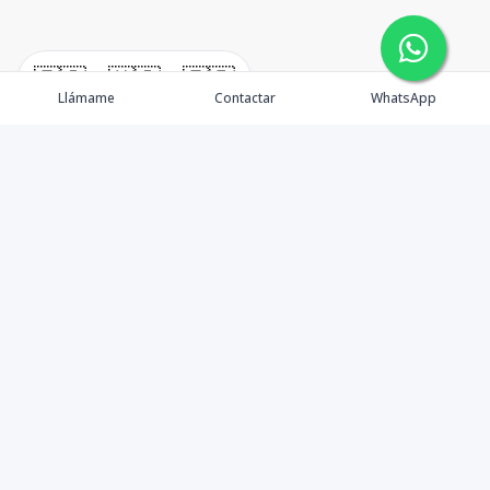
🇪🇸
🇺🇸
🇫🇷
Llámame
Contactar
WhatsApp
¿Quiénes somos? Punta Cana Brokers fue fundada en
el año 2012 con una visión clara: ofrecer información
precisa, análisis estratégico e interpretación real del
mercado inmobiliario en Punta Cana y sus zonas de
influencia. Más que una agencia inmobiliaria, somos un
aliado de valor para quienes desean entender la