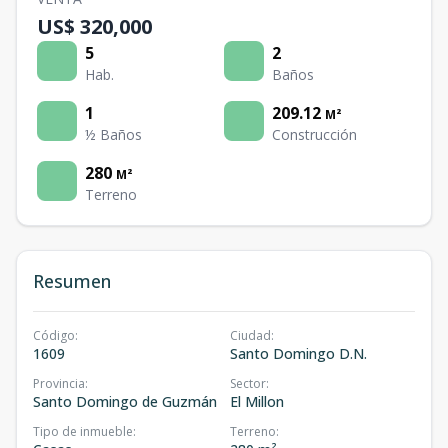
US$ 320,000
5
2
Hab.
Baños
1
209.12
M²
½ Baños
Construcción
280
M²
Terreno
Resumen
Código
:
Ciudad
:
1609
Santo Domingo D.N.
Provincia
:
Sector
:
Santo Domingo de Guzmán
El Millon
Tipo de inmueble
:
Terreno
: