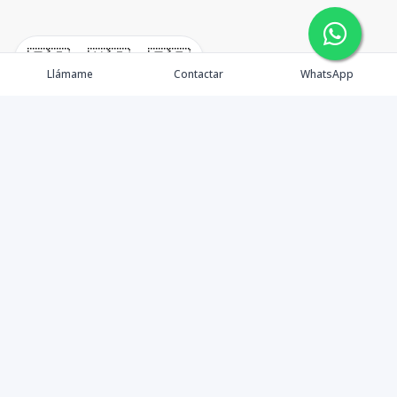
🇪🇸
🇺🇸
🇫🇷
Llámame
Contactar
WhatsApp
¿Quiénes somos? Punta Cana Brokers fue fundada en
el año 2012 con una visión clara: ofrecer información
precisa, análisis estratégico e interpretación real del
mercado inmobiliario en Punta Cana y sus zonas de
influencia. Más que una agencia inmobiliaria, somos un
aliado de valor para quienes desean entender la