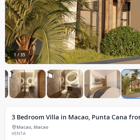
1
/
35
3 Bedroom Villa in Macao, Punta Cana fr
Macao
,
Macao
VENTA