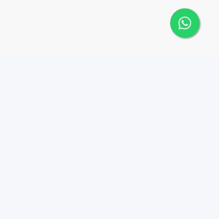
Contáctanos
Menu
8098709112
Propiedades
Agentes
info@puntacanabrokers.c
om
Nosotros
Boulevard Turistico del
Blog
Este Km.6, Punta Cana
Contacto