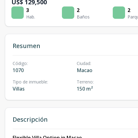
US$ 129,500
3
2
2
Hab.
Baños
Parq
Resumen
Código
:
Ciudad
:
1070
Macao
Tipo de inmueble
:
Terreno
:
Villas
150 m²
Descripción
Flexible Villa Option in Macao