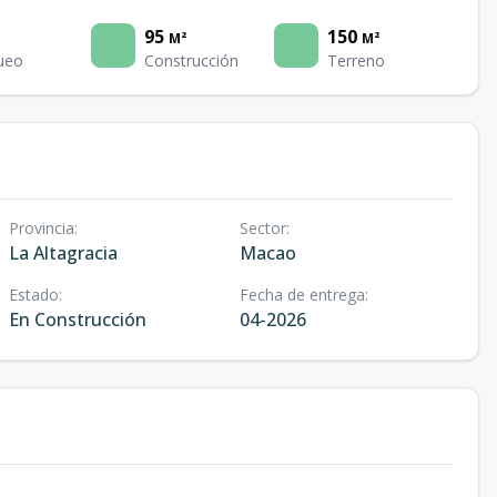
95
150
M²
M²
ueo
Construcción
Terreno
Provincia
:
Sector
:
La Altagracia
Macao
Estado
:
Fecha de entrega
:
En Construcción
04-2026